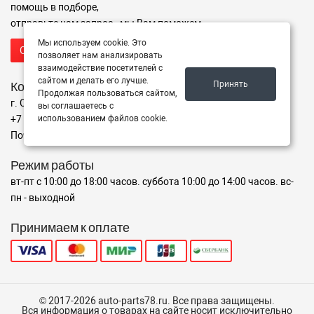
помощь в подборе,
отправьте нам запрос - мы Вам поможем
Мы используем cookie. Это
Отправить запрос продавцу
позволяет нам анализировать
взаимодействие посетителей с
сайтом и делать его лучше.
Контакты
Принять
Продолжая пользоваться сайтом,
г. Санкт-Петербург ул. Крыленко, 2А
вы соглашаетесь с
+7 (911) 926-39-44
использованием файлов cookie.
Почта: shop@auto-parts78.ru
Режим работы
вт-пт с 10:00 до 18:00 часов. суббота 10:00 до 14:00 часов. вс-
пн - выходной
Принимаем к оплате
© 2017-2026 auto-parts78.ru. Все права защищены.
Вся информация о товарах на сайте носит исключительно