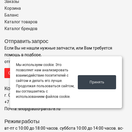
Заказы
Корзина
Баланс
Каталог товаров
Каталог брендов
Отправить запрос
Если Вы не нашли нужные запчасти, или Вам требуется
помощь в подборе,
отправьте нам запрос - мы Вам поможем
Мы используем cookie. Это
позволяет нам анализировать
Отправить запрос продавцу
взаимодействие посетителей с
сайтом и делать его лучше.
Принять
Продолжая пользоваться сайтом,
Контакты
вы соглашаетесь с
г. Санкт-Петербург ул. Крыленко, 2А
использованием файлов cookie.
+7 (911) 926-39-44
Почта: shop@auto-parts78.ru
Режим работы
вт-пт с 10:00 до 18:00 часов. суббота 10:00 до 14:00 часов. вс-