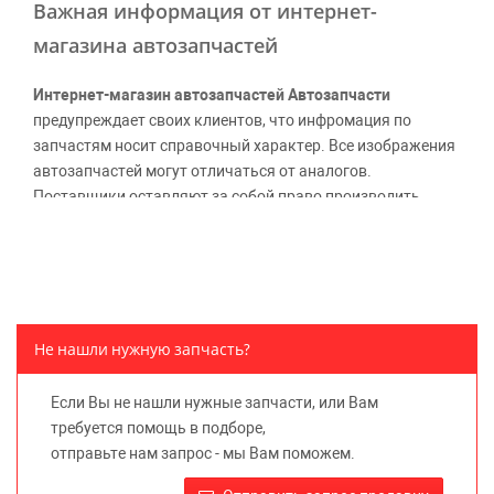
Важная информация от интернет-
магазина автозапчастей
Интернет-магазин автозапчастей Автозапчасти
предупреждает своих клиентов, что инфромация по
запчастям носит справочный характер. Все изображения
автозапчастей могут отличаться от аналогов.
Поставщики оставляют за собой право производить
официальные замены каталожных номеров без
дополнительного уведомления дистрибьюторов, что
может повлечь возможное изменение цены.
Обращаем внимание, указание ТОВАРНЫХ ЗНАКОВ
(наименований марок автомобилей) направлено на
Не нашли нужную запчасть?
информирование покупателей о применимости запасной
части к той или иной марке автомобиля, то есть на
Если Вы не нашли нужные запчасти, или Вам
потребительские свойства товара. Данная информация
требуется помощь в подборе,
не вводит потребителя в заблуждение относительно
отправьте нам запрос - мы Вам поможем.
предлагаемых к продаже запасных частей для
автомобилей и их производителей, не нарушает права