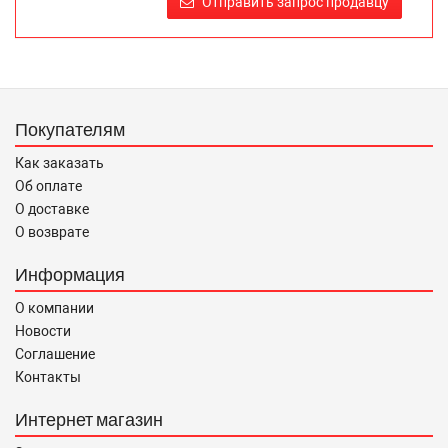
Отправить запрос продавцу
правообладателей указанных товарных знаков.
Требование предоставлять покупателю необходимую и
достоверную информацию о товаре, предлагаемом к
продаже, обеспечивающую возможность их правильного
выбора возложено на продавца (изготовителя) Законом
Покупателям
«О защите прав потребителей».
Как заказать
Об оплате
О доставке
О возврате
Информация
О компании
Новости
Соглашение
Контакты
Интернет магазин