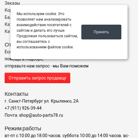
Заказы
Корзина
Мы используем cookie. Это
Баланс
позволяет нам анализировать
Каталог товаров
взаимодействие посетителей с
сайтом и делать его лучше.
Каталог брендов
Принять
Продолжая пользоваться сайтом,
вы соглашаетесь с
Отправить запрос
использованием файлов cookie.
Если Вы не нашли нужные запчасти, или Вам требуется
помощь в подборе,
отправьте нам запрос - мы Вам поможем
Отправить запрос продавцу
Контакты
г. Санкт-Петербург ул. Крыленко, 2А
+7 (911) 926-39-44
Почта: shop@auto-parts78.ru
Режим работы
вт-пт с 10:00 до 18:00 часов. суббота 10:00 до 14:00 часов. вс-