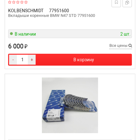
KOLBENSCHMIDT
77951600
Вкладыши коренные BMW N47 STD 77951600
В наличии
2 шт.
6 000
₽
Все цены
-
+
В корзину