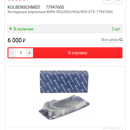
KOLBENSCHMIDT
77947600
Вкладыши коренные BMW N52/N53/N54/N55 STD 77947600
В наличии
3 шт.
6 000
₽
Все цены
-
+
В корзину