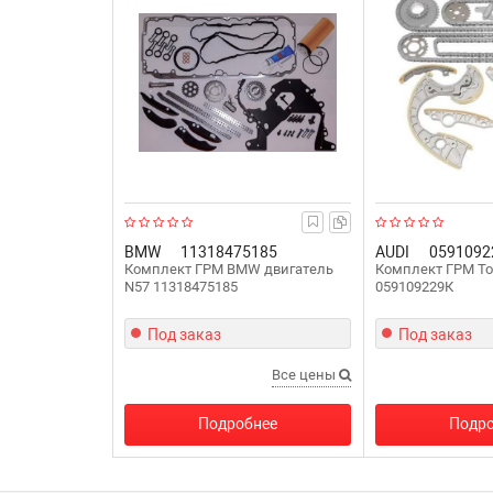
BMW
11318475185
AUDI
0591092
Комплект ГРМ BMW двигатель
Комплект ГРМ To
N57 11318475185
059109229К
Под заказ
Под заказ
Все цены
Подробнее
Подро