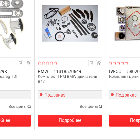
29К
BMW
11318570649
IVECO
58020
uareg TDI
Комплект ГРМ BMW двигатель
Комплект цепи 
B47
Под заказ
Под заказ
Все цены
Все цены
бнее
Подробнее
Подр