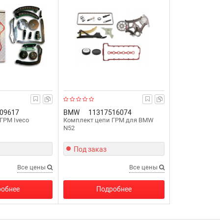
09617
BMW
11317516074
ГРМ Iveco
Комплект цепи ГРМ для BMW
N52
Под заказ
Все цены
Все цены
обнее
Подробнее