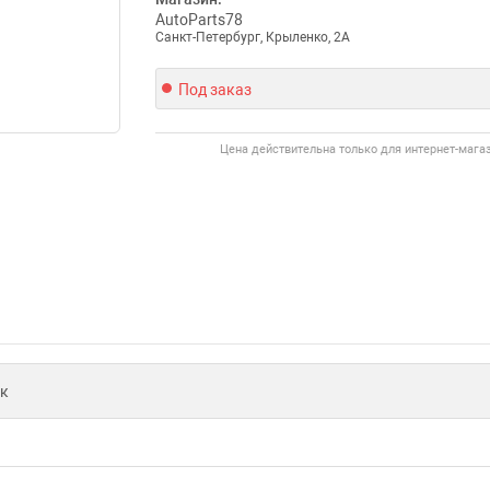
AutoParts78
Санкт-Петербург, Крыленко, 2А
Под заказ
Цена действительна только для интернет-мага
к